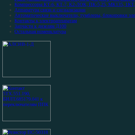
Компрессоры КТ-6, КТ-7, К2-ЛОК, ПК-5,25, МК135, 1КТ, 
Аппаратура связи и сигнализации
Автоматические выключатели, тумблеры, блокировки эл
Контакты к электроаппаратам
Запчасти к дизелям Д100
Остальная номенклатура