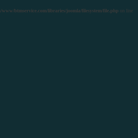
/www/btmservice.com/libraries/joomla/filesystem/file.php
on line