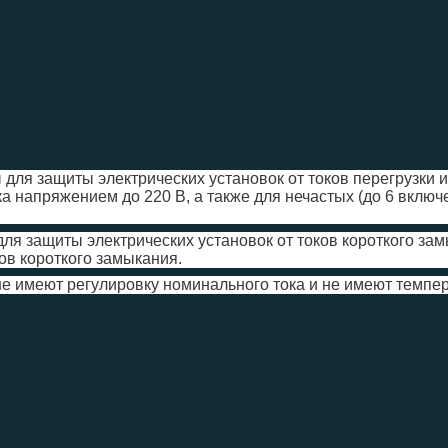
ля защиты электрических установок от токов перегрузки и
а напряжением до 220 В, а также для нечастых (до 6 включе
я защиты электрических установок от токов короткого зам
ков короткого замыкания.
 имеют регулировку номинального тока и не имеют темпер