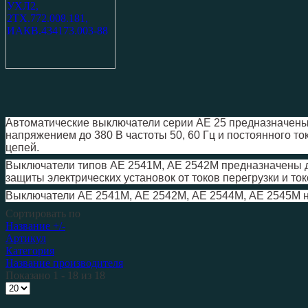
Автоматические выключатели серии АЕ 25 предназначены д
напряжением до 380 В частоты 50, 60 Гц и постоянного ток
цепей.
Выключатели типов АЕ 2541М, АЕ 2542М предназначены дл
защиты электрических установок от токов перегрузки и то
Выключатели АЕ 2541М, АЕ 2542М, АЕ 2544М, АЕ 2545М не
Сортировать по
Название +/-
Артикул
Категория
Название производителя
Показано 1 - 18 из 18