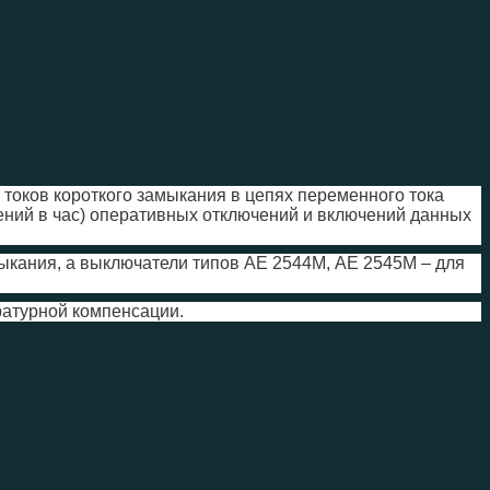
 токов короткого замыкания в цепях переменного тока
ний в час) оперативных отключений и включений данных
ыкания, а выключатели типов АЕ 2544М, АЕ 2545М – для
атурной компенсации
.