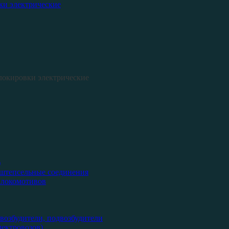
ки электрические
локировки электрические
)
 штепсельные соединения
 локомотивов
возбудители, подвозбудители
ектровозов)