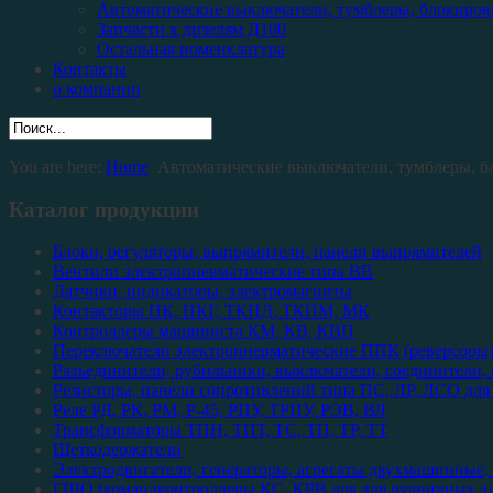
Автоматические выключатели, тумблеры, блокиров
Запчасти к дизелям Д100
Остальная номенклатура
Контакты
о компании
You are here:
Home
Автоматические выключатели, тумблеры, б
Каталог продукции
Блоки, регуляторы, выпрямители, панели выпрямителей
Вентили электропневматические типа ВВ
Датчики, индикаторы, электромагниты
Контакторы ПК, ПКГ, ТКПД, ТКПМ, МК
Контроллеры машиниста КМ, КВ, КВП
Переключатели электропневматические ППК (реверсоры
Разъединители, рубильники, выключатели, соединители,
Резисторы, панели сопротивлений типа ПС, ЛР, ЛСО для
Реле РД, РК, РМ, Р-45, РПУ, ТРПУ, РЭВ, ВЛ
Трансформаторы ТПН, ТПТ, ТС, ТП, ТР, ТТ
Щеткодержатели
Электродвигатели, генераторы, агрегаты двухмашинные, 
ГШО (командконтроллеры КС, КРВ для для рудничных эл