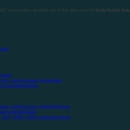
407 bytes written, possibly out of free disk space in
/home/foxmir/data
елей
рсоры)
тели, штепсельные соединения
О для локомотивов
нные, возбудители, подвозбудители
ых электровозов)
 1КТ, Э400, Э500 и запасные части