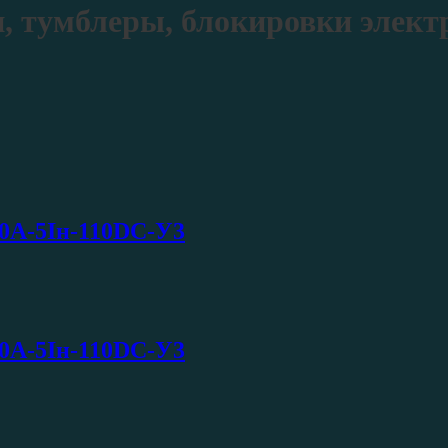
, тумблеры, блокировки элект
0А-5Iн-110DC-У3
0А-5Iн-110DC-У3