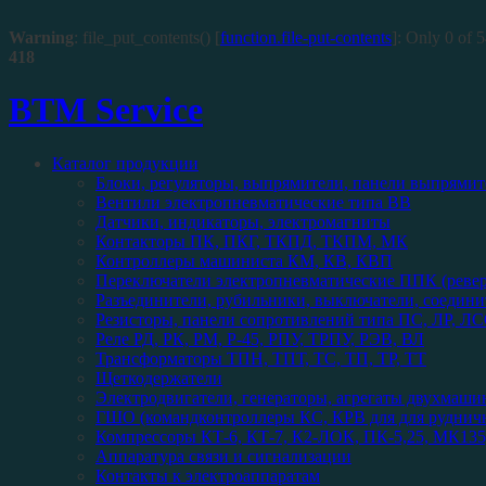
Warning
: file_put_contents() [
function.file-put-contents
]: Only 0 of 5
418
BTM Service
Каталог продукции
Блоки, регуляторы, выпрямители, панели выпрямит
Вентили электропневматические типа ВВ
Датчики, индикаторы, электромагниты
Контакторы ПК, ПКГ, ТКПД, ТКПМ, МК
Контроллеры машиниста КМ, КВ, КВП
Переключатели электропневматические ППК (реве
Разъединители, рубильники, выключатели, соедини
Резисторы, панели сопротивлений типа ПС, ЛР, ЛС
Реле РД, РК, РМ, Р-45, РПУ, ТРПУ, РЭВ, ВЛ
Трансформаторы ТПН, ТПТ, ТС, ТП, ТР, ТТ
Щеткодержатели
Электродвигатели, генераторы, агрегаты двухмаши
ГШО (командконтроллеры КС, КРВ для для рудничн
Компрессоры КТ-6, КТ-7, К2-ЛОК, ПК-5,25, МК135,
Аппаратура связи и сигнализации
Контакты к электроаппаратам