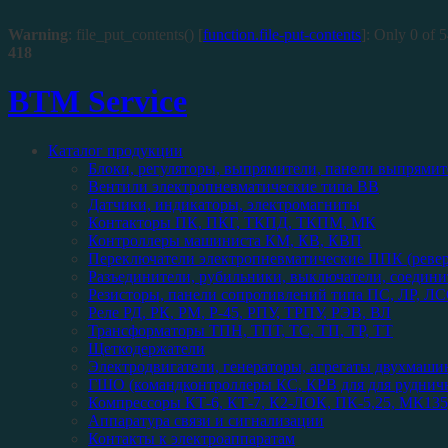
Warning
: file_put_contents() [
function.file-put-contents
]: Only 0 of 5
418
BTM Service
Каталог продукции
Блоки, регуляторы, выпрямители, панели выпрямит
Вентили электропневматические типа ВВ
Датчики, индикаторы, электромагниты
Контакторы ПК, ПКГ, ТКПД, ТКПМ, МК
Контроллеры машиниста КМ, КВ, КВП
Переключатели электропневматические ППК (реве
Разъединители, рубильники, выключатели, соедини
Резисторы, панели сопротивлений типа ПС, ЛР, ЛС
Реле РД, РК, РМ, Р-45, РПУ, ТРПУ, РЭВ, ВЛ
Трансформаторы ТПН, ТПТ, ТС, ТП, ТР, ТТ
Щеткодержатели
Электродвигатели, генераторы, агрегаты двухмаши
ГШО (командконтроллеры КС, КРВ для для рудничн
Компрессоры КТ-6, КТ-7, К2-ЛОК, ПК-5,25, МК135,
Аппаратура связи и сигнализации
Контакты к электроаппаратам