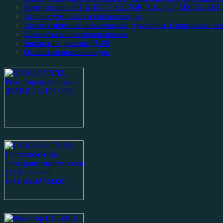
Компрессоры КТ-6, КТ-7, К2-ЛОК, ПК-5,25, МК135, 1КТ, 
Аппаратура связи и сигнализации
Автоматические выключатели, тумблеры, блокировки эл
Контакты к электроаппаратам
Запчасти к дизелям Д100
Остальная номенклатура