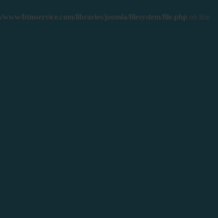
/www/btmservice.com/libraries/joomla/filesystem/file.php
on line