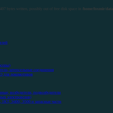
407 bytes written, possibly out of free disk space in
/home/foxmir/data
елей
рсоры)
тели, штепсельные соединения
О для локомотивов
нные, возбудители, подвозбудители
ых электровозов)
 1КТ, Э400, Э500 и запасные части