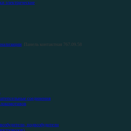
ки электрические
гнализации
Панель контактная 767.09.58
)
 штепсельные соединения
 локомотивов
возбудители, подвозбудители
ектровозов)