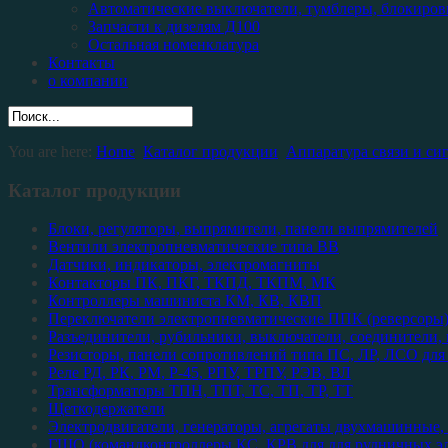
Автоматические выключатели, тумблеры, блокиров
Запчасти к дизелям Д100
Остальная номенклатура
Контакты
о компании
You are here:
Home
Каталог продукции
Аппаратура связи и си
Каталог продукции
Блоки, регуляторы, выпрямители, панели выпрямителей
Вентили электропневматические типа ВВ
Датчики, индикаторы, электромагниты
Контакторы ПК, ПКГ, ТКПД, ТКПМ, МК
Контроллеры машиниста КМ, КВ, КВП
Переключатели электропневматические ППК (реверсоры
Разъединители, рубильники, выключатели, соединители,
Резисторы, панели сопротивлений типа ПС, ЛР, ЛСО для
Реле РД, РК, РМ, Р-45, РПУ, ТРПУ, РЭВ, ВЛ
Трансформаторы ТПН, ТПТ, ТС, ТП, ТР, ТТ
Щеткодержатели
Электродвигатели, генераторы, агрегаты двухмашинные, 
ГШО (командконтроллеры КС, КРВ для для рудничных эл