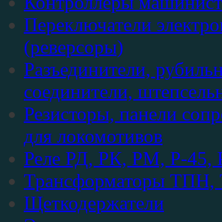
Контроллеры машинис
Переключатели электр
(реверсоры)
Разъединители, рубиль
соединители, штепсель
Резисторы, панели соп
для локомотивов
Реле РД, РК, РМ, Р-45,
Трансформаторы ТПН, Т
Щеткодержатели