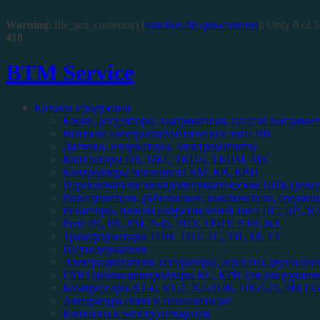
Warning
: file_put_contents() [
function.file-put-contents
]: Only 0 of 5
418
BTM Service
Каталог продукции
Блоки, регуляторы, выпрямители, панели выпрямит
Вентили электропневматические типа ВВ
Датчики, индикаторы, электромагниты
Контакторы ПК, ПКГ, ТКПД, ТКПМ, МК
Контроллеры машиниста КМ, КВ, КВП
Переключатели электропневматические ППК (реве
Разъединители, рубильники, выключатели, соедини
Резисторы, панели сопротивлений типа ПС, ЛР, ЛС
Реле РД, РК, РМ, Р-45, РПУ, ТРПУ, РЭВ, ВЛ
Трансформаторы ТПН, ТПТ, ТС, ТП, ТР, ТТ
Щеткодержатели
Электродвигатели, генераторы, агрегаты двухмаши
ГШО (командконтроллеры КС, КРВ для для рудничн
Компрессоры КТ-6, КТ-7, К2-ЛОК, ПК-5,25, МК135,
Аппаратура связи и сигнализации
Контакты к электроаппаратам