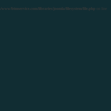
/www/btmservice.com/libraries/joomla/filesystem/file.php
on line