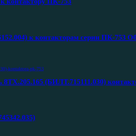
 к контактору ПК-753
152.004) к контакторам серии ПК-753 Об
сь 8ТХ.205.165 (БИЛТ.715111.030) контак
45342.035)