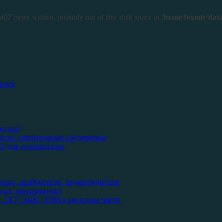
407 bytes written, possibly out of free disk space in
/home/foxmir/data
елей
рсоры)
тели, штепсельные соединения
О для локомотивов
нные, возбудители, подвозбудители
ых электровозов)
 1КТ, Э400, Э500 и запасные части