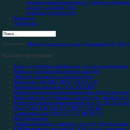
Автоматические выключатели, тумблеры, блокиров
Запчасти к дизелям Д100
Остальная номенклатура
Контакты
о компании
You are here:
Home
Каталог продукции
Контакторы ПК, ПКГ,
Каталог продукции
Блоки, регуляторы, выпрямители, панели выпрямителей
Вентили электропневматические типа ВВ
Датчики, индикаторы, электромагниты
Контакторы ПК, ПКГ, ТКПД, ТКПМ, МК
Контроллеры машиниста КМ, КВ, КВП
Переключатели электропневматические ППК (реверсоры
Разъединители, рубильники, выключатели, соединители,
Резисторы, панели сопротивлений типа ПС, ЛР, ЛСО для
Реле РД, РК, РМ, Р-45, РПУ, ТРПУ, РЭВ, ВЛ
Трансформаторы ТПН, ТПТ, ТС, ТП, ТР, ТТ
Щеткодержатели
Электродвигатели, генераторы, агрегаты двухмашинные, 
ГШО (командконтроллеры КС, КРВ для для рудничных эл