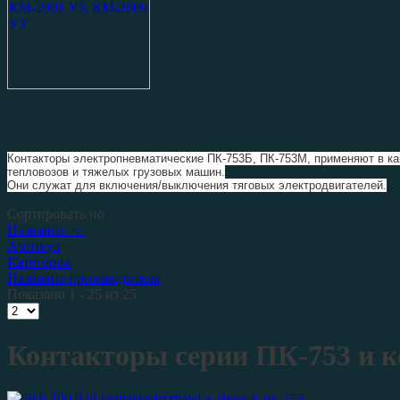
Контакторы электропневматические ПК-753Б, ПК-753М, применяют в к
тепловозов и тяжелых грузовых машин.
Они служат для включения/выключения тяговых электродвигателей.
Сортировать по
Название +/-
Артикул
Категория
Название производителя
Показано 1 - 25 из 25
Контакторы серии ПК-753 и 