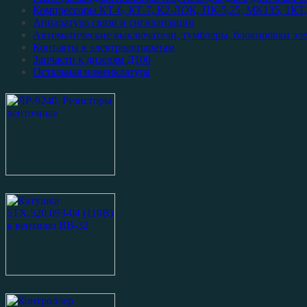
Компрессоры КТ-6, КТ-7, К2-ЛОК, ПК-5,25, МК135, 1КТ, 
Аппаратура связи и сигнализации
Автоматические выключатели, тумблеры, блокировки эл
Контакты к электроаппаратам
Запчасти к дизелям Д100
Остальная номенклатура