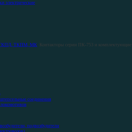
ки электрические
 ТКПД, ТКПМ, МК
Контакторы серии ПК-753 и комплектующие
)
 штепсельные соединения
 локомотивов
возбудители, подвозбудители
ектровозов)